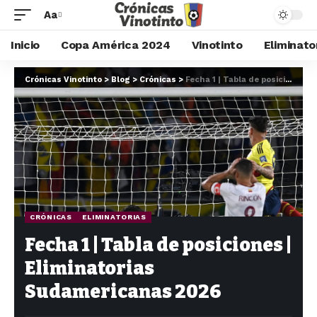
Aa
Inicio
Copa América 2024
Vinotinto
Eliminato
Crónicas Vinotinto
>
Blog
>
Crónicas
>
Fecha 1 | Tabla de posiciones | Eliminatorias Sudamericanas 2026
CRÓNICAS
ELIMINATORIAS
Fecha 1 | Tabla de posiciones |
Eliminatorias
Sudamericanas 2026