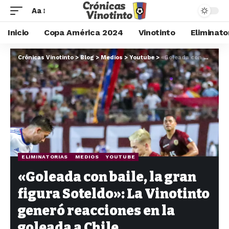
Aa
Inicio
Copa América 2024
Vinotinto
Eliminato
Crónicas Vinotinto
>
Blog
>
Medios
>
Youtube
>
«Goleada con baile, la gran figura Soteldo»: La Vinotinto generó reacciones en la goleada a Chile
ELIMINATORIAS
MEDIOS
YOUTUBE
«Goleada con baile, la gran
figura Soteldo»: La Vinotinto
generó reacciones en la
goleada a Chile