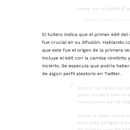
Jalen ahí el pábilo
p
— Gabsu Vinotinto's V
El tuitero indica que el primer edit de
fue crucial en su difusión. Hablando c
que este fue el origen de la primera 
incluye el edit con la camisa vinotinto
incierto. Se especula que podría habe
de algún perfil aleatorio en Twitter.
mucho se habla del pos
justo recobró fuerza 
cual parece ser el ori
Honor a quien honor 
post más antiguo a es
pic.twitter.com/NKhgK