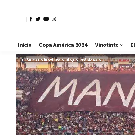
Inicio
Copa América 2024
Vinotinto
E
Crónicas Vinotinto
>
Blog
>
Crónicas
>
¿Cuál es el ori