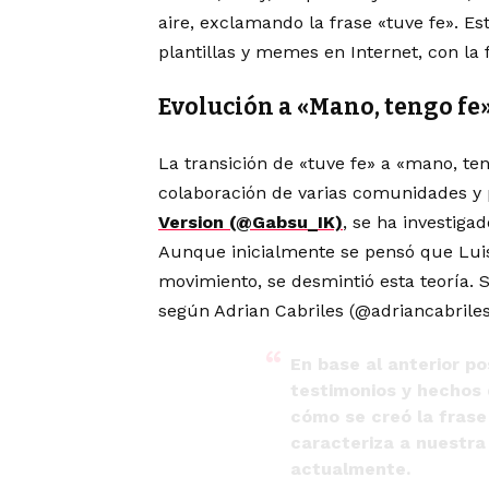
aire, exclamando la frase «tuve fe». Es
plantillas y memes en Internet, con la
Evolución a «Mano, tengo fe
La transición de «tuve fe» a «mano, te
colaboración de varias comunidades 
Version
(@Gabsu_IK)
, se ha investig
Aunque inicialmente se pensó que Luis
movimiento, se desmintió esta teoría. 
según Adrian Cabriles (@adriancabriles
En base al anterior po
testimonios y hechos 
cómo se creó la frase
caracteriza a nuestra
actualmente.