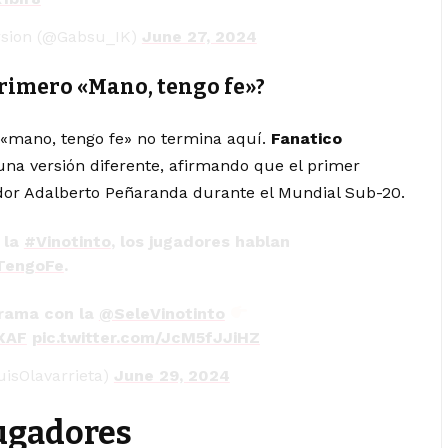
ersion (@Gabsu_IK)
June 27, 2024
primero «Mano, tengo fe»?
 «mano, tengo fe» no termina aquí.
Fanatico
na versión diferente, afirmando que el primer
ador Adalberto Peñaranda durante el Mundial Sub-20.
 la
#Vinotinto
, los jugadores hablan
TengoFe
.
grama con la
@SeleVinotinto
XAF
pic.twitter.com/JcM5fJJiHZ
uisOlavarrieta)
June 29, 2024
jugadores