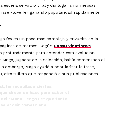
ta escena se volvió viral y dio lugar a numerosas
 frase «tuve fe» ganando popularidad rápidamente.
»
ngo fe» es un poco más compleja y envuelta en la
y páginas de memes. Según
Gabsu Vinotinto’s
ado profundamente para entender esta evolución.
 Mago, jugador de la selección, había comenzado el
Sin embargo, Mago ayudó a popularizar la frase,
), otro tuitero que respondió a sus publicaciones
st, he recopilado ciertos
que sirven de base para saber el
 del "Mano Tengo Fe" que tanto
 selección Venezolana