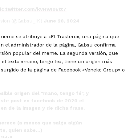
ic.twitter.com/kvHwI9Ett7
ersion (@Gabsu_IK)
June 28, 2024
l meme se atribuye a «El Trastero», una página que
on el administrador de la página, Gabsu confirma
versión popular del meme. La segunda versión, que
 y el texto «mano, tengo fe», tiene un origen más
r surgido de la página de Facebook «Veneko Group» o
ible origen del "mano, tengo fé", y
este post en facebook de 2020 el
gen de la imagen y de dicha frase.
merece (a menos que salga algún
te, quien sabe…)
1bIr8