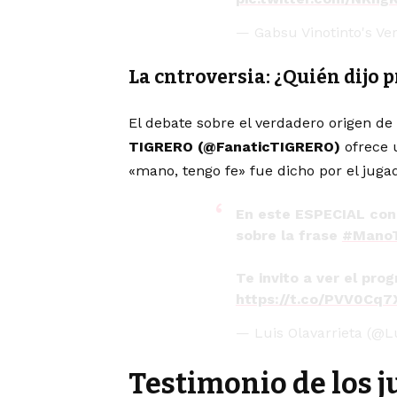
— Gabsu Vinotinto's V
La cntroversia: ¿Quién dijo 
El debate sobre el verdadero origen de
TIGRERO (@FanaticTIGRERO)
ofrece u
«mano, tengo fe» fue dicho por el jug
En este ESPECIAL con
sobre la frase
#Mano
Te invito a ver el pro
https://t.co/PVV0Cq7
— Luis Olavarrieta (@L
Testimonio de los 