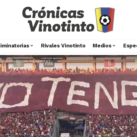
liminatorias
Rivales Vinotinto
Medios
Espe
gen del «Mano, tengo fe?