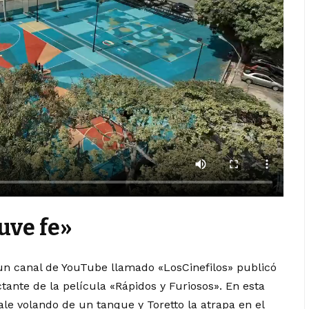
Tuve fe»
un canal de YouTube llamado «LosCinefilos» publicó
ante de la película «Rápidos y Furiosos». En esta
sale volando de un tanque y Toretto la atrapa en el