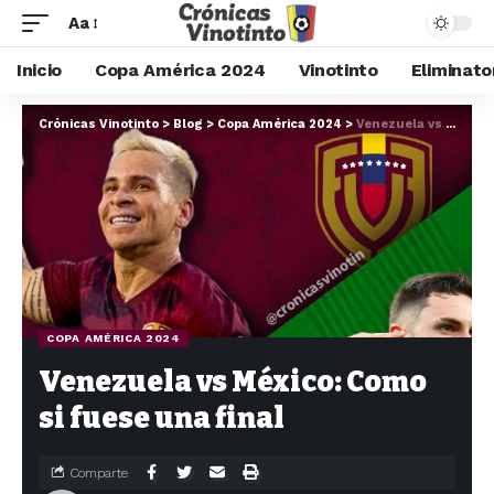
Aa
Inicio
Copa América 2024
Vinotinto
Eliminato
Crónicas Vinotinto
>
Blog
>
Copa América 2024
>
Venezuela vs México: Como si fuese una final
COPA AMÉRICA 2024
Venezuela vs México: Como
si fuese una final
Comparte