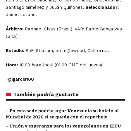
Romo (o Érick Sánchez), Orbelín Pineda; Uriel Antuna,
Santiago Giménez y Julián Quiñones.
Seleccionador:
Jaime Lozano.
Árbitro:
Raphael Claus (Brasil). VAR: Pablo Gonçalves
(BRA).
Estadio:
SoFi Stadium, en Inglewood, California.
Hora:
18.00 hora local (01.00 GMT del jueves).
@igarcia100
También podría gustarte
En esta sede podría jugar Venezuela su boleto al
Mundial de 2026 si se queda con el repechaje
Unión y esperanza para los venezolanos en EEUU