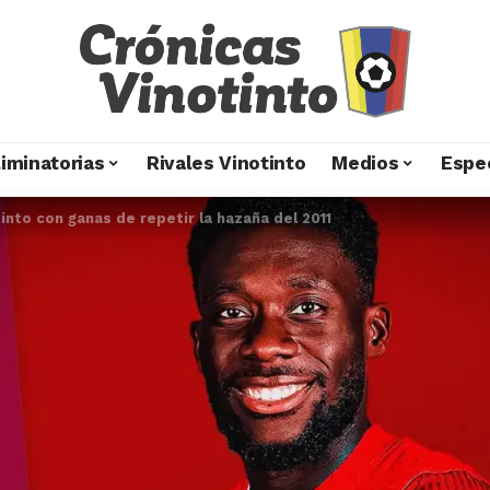
liminatorias
Rivales Vinotinto
Medios
Espe
into con ganas de repetir la hazaña del 2011