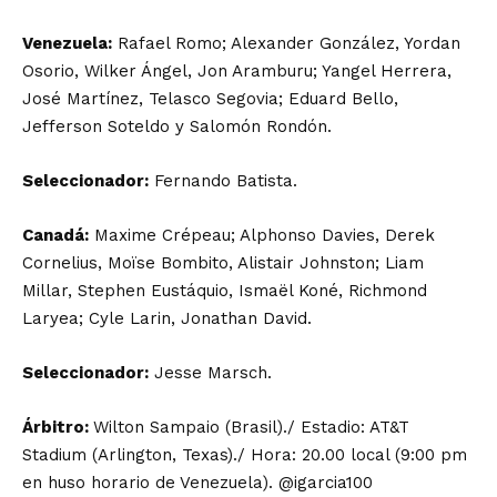
Venezuela:
Rafael Romo; Alexander González, Yordan
Osorio, Wilker Ángel, Jon Aramburu; Yangel Herrera,
José Martínez, Telasco Segovia; Eduard Bello,
Jefferson Soteldo y Salomón Rondón.
Seleccionador:
Fernando Batista.
Canadá:
Maxime Crépeau; Alphonso Davies, Derek
Cornelius, Moïse Bombito, Alistair Johnston; Liam
Millar, Stephen Eustáquio, Ismaël Koné, Richmond
Laryea; Cyle Larin, Jonathan David.
Seleccionador:
Jesse Marsch.
Árbitro:
Wilton Sampaio (Brasil)./ Estadio: AT&T
Stadium (Arlington, Texas)./ Hora: 20.00 local (9:00 pm
en huso horario de Venezuela). @igarcia100