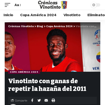
Aa
Inicio
Copa América 2024
Vinotinto
Eliminato
Crónicas Vinotinto
>
Blog
>
Copa América 2024
>
Vinotinto con ganas de repetir la hazaña del 2011
COPA AMÉRICA 2024
Vinotinto con ganas de
repetir la hazaña del 2011
Comparte