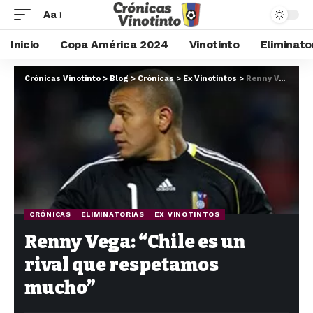
Aa
Inicio
Copa América 2024
Vinotinto
Eliminato
Crónicas Vinotinto
>
Blog
>
Crónicas
>
Ex Vinotintos
>
Renny Vega: “Chile es un rival que respetamos mucho”
CRÓNICAS
ELIMINATORIAS
EX VINOTINTOS
Renny Vega: “Chile es un
rival que respetamos
mucho”