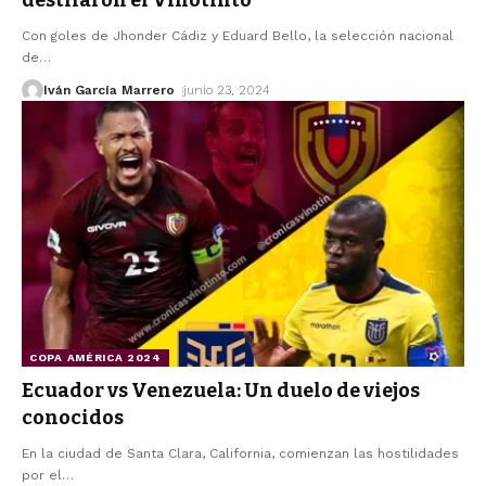
destilaron el Vinotinto
Con goles de Jhonder Cádiz y Eduard Bello, la selección nacional
de
…
Iván García Marrero
junio 23, 2024
COPA AMÉRICA 2024
Ecuador vs Venezuela: Un duelo de viejos
conocidos
En la ciudad de Santa Clara, California, comienzan las hostilidades
por el
…