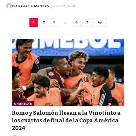
Iván García Marrero
junio 22, 2024
1
2
3
…
6
7
CRÓNICAS
Romo y Salomón llevan a la Vinotinto a
los cuartos de final de la Copa América
2024