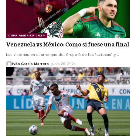
COPA AMÉRICA 2024
Venezuela vs México: Como si fuese una final
Las victorias en el arranque del Grupo B de los "aztecas" y
…
Iván García Marrero
junio 26, 2024