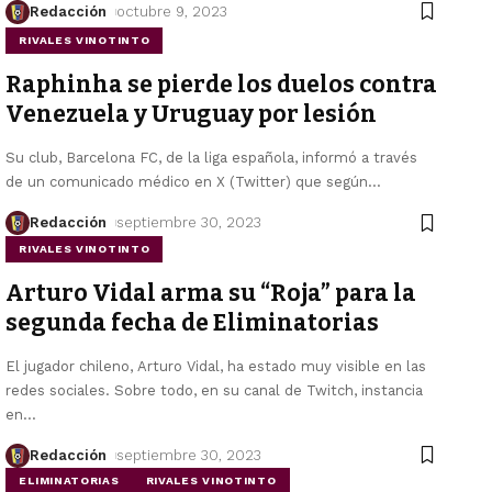
Redacción
octubre 9, 2023
RIVALES VINOTINTO
Raphinha se pierde los duelos contra
Venezuela y Uruguay por lesión
Su club, Barcelona FC, de la liga española, informó a través
de un comunicado médico en X (Twitter) que según
…
Redacción
septiembre 30, 2023
RIVALES VINOTINTO
Arturo Vidal arma su “Roja” para la
segunda fecha de Eliminatorias
El jugador chileno, Arturo Vidal, ha estado muy visible en las
redes sociales. Sobre todo, en su canal de Twitch, instancia
en
…
Redacción
septiembre 30, 2023
ELIMINATORIAS
RIVALES VINOTINTO