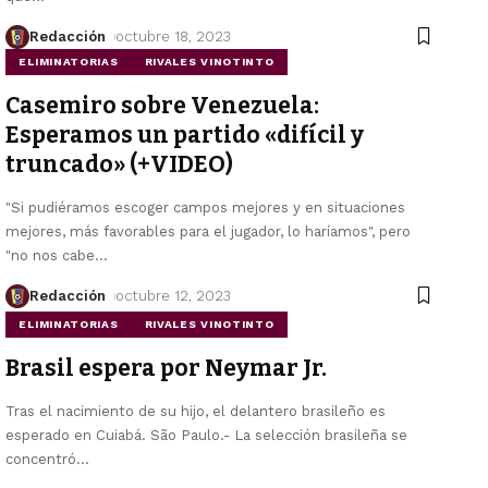
Redacción
octubre 18, 2023
ELIMINATORIAS
RIVALES VINOTINTO
Casemiro sobre Venezuela:
Esperamos un partido «difícil y
truncado» (+VIDEO)
"Si pudiéramos escoger campos mejores y en situaciones
mejores, más favorables para el jugador, lo haríamos", pero
"no nos cabe
…
Redacción
octubre 12, 2023
ELIMINATORIAS
RIVALES VINOTINTO
Brasil espera por Neymar Jr.
Tras el nacimiento de su hijo, el delantero brasileño es
esperado en Cuiabá. São Paulo.- La selección brasileña se
concentró
…