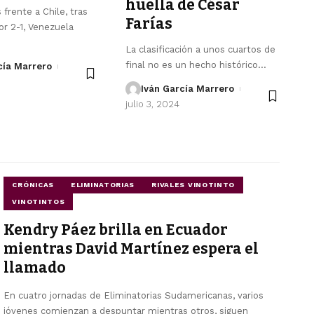
huella de César
 frente a Chile, tras
Farías
or 2-1, Venezuela
La clasificación a unos cuartos de
final no es un hecho histórico
…
cía Marrero
Iván García Marrero
julio 3, 2024
CRÓNICAS
ELIMINATORIAS
RIVALES VINOTINTO
VINOTINTOS
Kendry Páez brilla en Ecuador
mientras David Martínez espera el
llamado
En cuatro jornadas de Eliminatorias Sudamericanas, varios
jóvenes comienzan a despuntar mientras otros, siguen