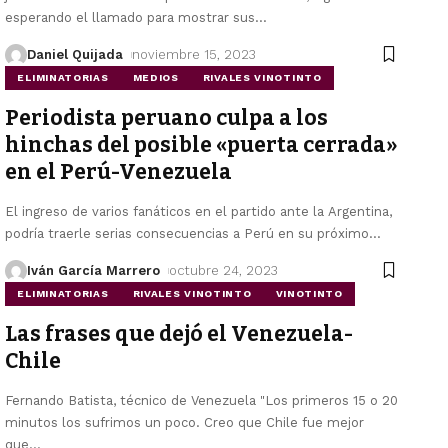
esperando el llamado para mostrar sus
…
Daniel Quijada
noviembre 15, 2023
ELIMINATORIAS
MEDIOS
RIVALES VINOTINTO
Periodista peruano culpa a los
hinchas del posible «puerta cerrada»
en el Perú-Venezuela
El ingreso de varios fanáticos en el partido ante la Argentina,
podría traerle serias consecuencias a Perú en su próximo
…
Iván García Marrero
octubre 24, 2023
ELIMINATORIAS
RIVALES VINOTINTO
VINOTINTO
Las frases que dejó el Venezuela-
Chile
Fernando Batista, técnico de Venezuela "Los primeros 15 o 20
minutos los sufrimos un poco. Creo que Chile fue mejor
que
…