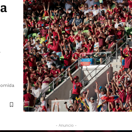
za
a
 comida
- Anuncio -