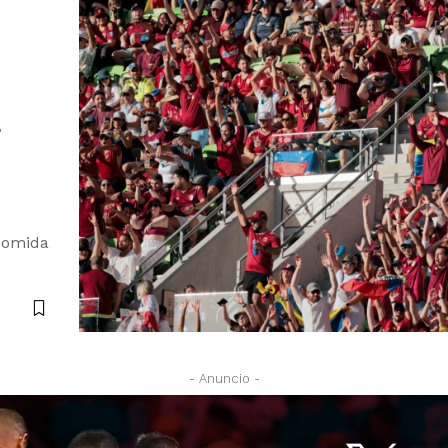
a
 comida
- Anuncio -