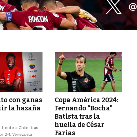
to con ganas
Copa América 2024:
tir la hazaña
Fernando “Bocha”
1
Batista tras la
huella de César
 frente a Chile, tras
Farías
or 2-1, Venezuela