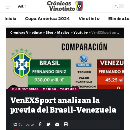
Aa
Inicio
Copa América 2024
Vinotinto
Eliminato
Crónicas Vinotinto
>
Blog
>
Medios
>
Youtube
>
VenEXSport analizan la previa del Brasil-Venezuela
ELIMINATORIAS
MEDIOS
YOUTUBE
VenEXSport analizan la
previa del Brasil-Venezuela
Comparte