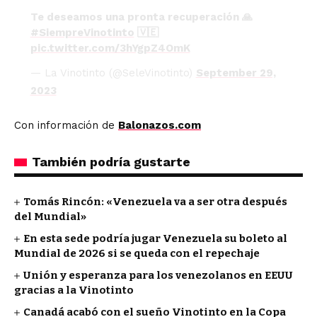
Te deseamos una pronta recuperación 🙏
#SiempreVinotinto
🇻🇪
pic.twitter.com/3hYgpZ4OmK
— La Vinotinto (@SeleVinotinto)
September 29,
2023
Con información de
Balonazos.com
También podría gustarte
Tomás Rincón: «Venezuela va a ser otra después
del Mundial»
En esta sede podría jugar Venezuela su boleto al
Mundial de 2026 si se queda con el repechaje
Unión y esperanza para los venezolanos en EEUU
gracias a la Vinotinto
Canadá acabó con el sueño Vinotinto en la Copa