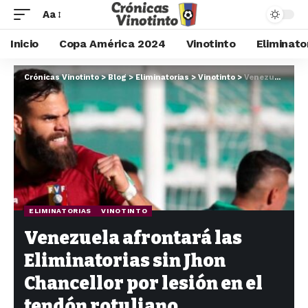
Aa
Inicio
Copa América 2024
Vinotinto
Eliminato
Crónicas Vinotinto
>
Blog
>
Eliminatorias
>
Vinotinto
>
Venezuela afrontará las Eliminatorias sin Jhon Chancellor por lesión en el tendón rotuliano
ELIMINATORIAS
VINOTINTO
Venezuela afrontará las
Eliminatorias sin Jhon
Chancellor por lesión en el
tendón rotuliano