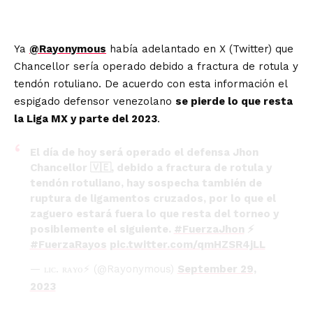
Ya
@Rayonymous
había adelantado en X (Twitter) que
Chancellor sería operado debido a fractura de rotula y
tendón rotuliano. De acuerdo con esta información el
espigado defensor venezolano
se pierde lo que resta
la Liga MX y parte del 2023
.
El día de hoy será operado el defensa Jhon
Chancellor 🇻🇪, debido a fractura de rotula y
tendón rotuliano, hay sospecha también de
ruptura de ligamentos cruzados, por lo que el
zaguero estará fuera lo que resta del torneo y
posiblemente el siguiente.
#FuerzaJhon
⚡
#FuerzaRayos
pic.twitter.com/qmHZSR4jLL
— ʟɪᴄ. ʀᴀʏᴏ⚡ (@Rayonymous)
September 29,
2023