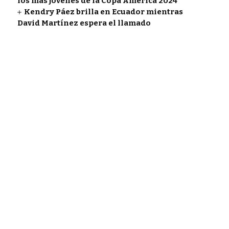
los más jóvenes de la Copa América 2024
Kendry Páez brilla en Ecuador mientras
David Martínez espera el llamado