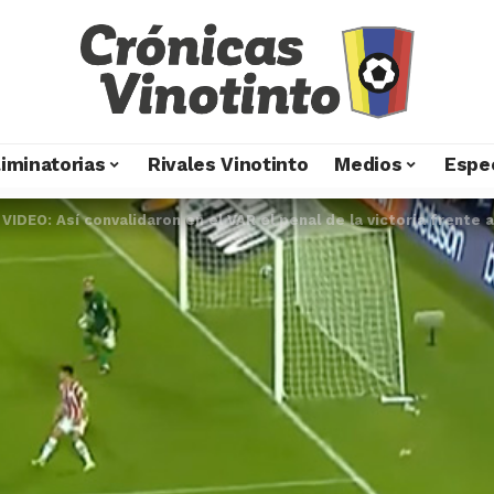
liminatorias
Rivales Vinotinto
Medios
Espe
>
VIDEO: Así convalidaron en el VAR el penal de la victoria frente 