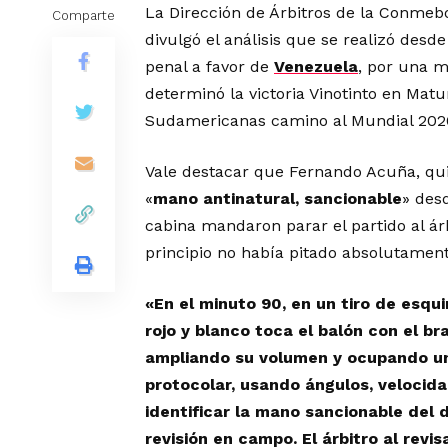
La Dirección de Árbitros de la Conmeb
Comparte
divulgó el análisis que se realizó desd
penal a favor de
Venezuela
, por una m
determinó la victoria Vinotinto en Matu
Sudamericanas camino al Mundial 202
Vale destacar que Fernando Acuña, qu
«
mano antinatural, sancionable
» des
cabina mandaron parar el partido al árb
principio no había pitado absolutamen
«En el minuto 90, en un tiro de esqu
rojo y blanco toca el balón con el br
ampliando su volumen y ocupando un
protocolar, usando ángulos, velocida
identificar la mano sancionable del d
revisión en campo. El árbitro al revi