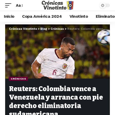
Aa
Inicio
Copa América 2024
Vinotinto
Eliminato
Crónicas Vinotinto
>
Blog
>
Crónicas
>
Reuters: Colombia vence a Venezuela y arranca con pie derecho eliminatoria sudamericana
CRÓNICAS
Reuters: Colombia vence a
Venezuela y arranca con pie
derecho eliminatoria
sudamericana