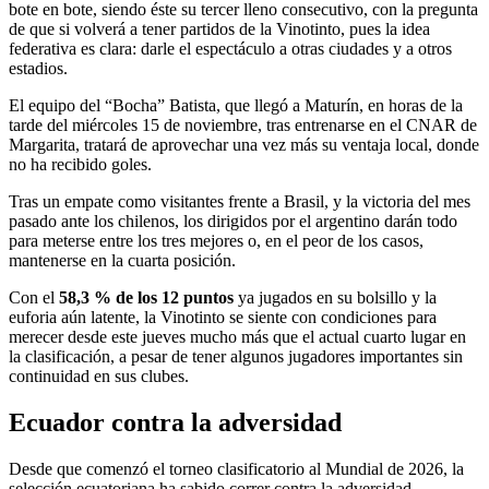
bote en bote, siendo éste su tercer lleno consecutivo, con la pregunta
de que si volverá a tener partidos de la Vinotinto, pues la idea
federativa es clara: darle el espectáculo a otras ciudades y a otros
estadios.
El equipo del “Bocha” Batista, que llegó a Maturín, en horas de la
tarde del miércoles 15 de noviembre, tras entrenarse en el CNAR de
Margarita, tratará de aprovechar una vez más su ventaja local, donde
no ha recibido goles.
Tras un empate como visitantes frente a Brasil, y la victoria del mes
pasado ante los chilenos, los dirigidos por el argentino darán todo
para meterse entre los tres mejores o, en el peor de los casos,
mantenerse en la cuarta posición.
Con el
58,3 % de los 12 puntos
ya jugados en su bolsillo y la
euforia aún latente, la Vinotinto se siente con condiciones para
merecer desde este jueves mucho más que el actual cuarto lugar en
la clasificación, a pesar de tener algunos jugadores importantes sin
continuidad en sus clubes.
Ecuador contra la adversidad
Desde que comenzó el torneo clasificatorio al Mundial de 2026, la
selección ecuatoriana ha sabido correr contra la adversidad.