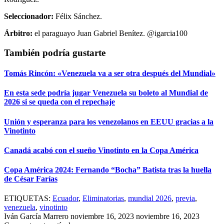
Seleccionador:
Félix Sánchez.
Árbitro:
el paraguayo Juan Gabriel Benítez. @igarcia100
También podría gustarte
Tomás Rincón: «Venezuela va a ser otra después del Mundial»
En esta sede podría jugar Venezuela su boleto al Mundial de
2026 si se queda con el repechaje
Unión y esperanza para los venezolanos en EEUU gracias a la
Vinotinto
Canadá acabó con el sueño Vinotinto en la Copa América
Copa América 2024: Fernando “Bocha” Batista tras la huella
de César Farías
ETIQUETAS:
Ecuador
,
Eliminatorias
,
mundial 2026
,
previa
,
venezuela
,
vinotinto
Iván García Marrero
noviembre 16, 2023
noviembre 16, 2023