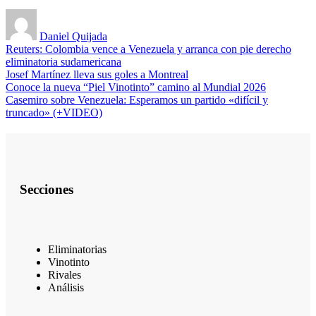
Daniel Quijada
Reuters: Colombia vence a Venezuela y arranca con pie derecho
eliminatoria sudamericana
Josef Martínez lleva sus goles a Montreal
Conoce la nueva “Piel Vinotinto” camino al Mundial 2026
Casemiro sobre Venezuela: Esperamos un partido «difícil y
truncado» (+VIDEO)
Secciones
Eliminatorias
Vinotinto
Rivales
Análisis