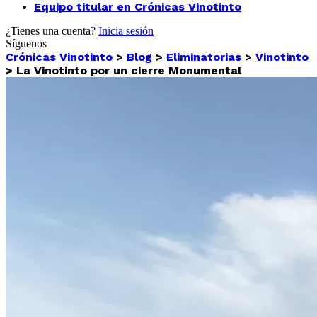
Equipo titular en Crónicas Vinotinto
¿Tienes una cuenta?
Inicia sesión
Síguenos
Crónicas Vinotinto
>
Blog
>
Eliminatorias
>
Vinotinto
>
La Vinotinto por un cierre Monumental