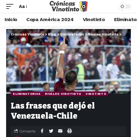
Aa
Inicio
Copa América 2024
Vinotinto
Eliminato
Crónicas Vinotinto
>
Blog
>
Eliminatorias
>
Rivales Vinotinto
>
Las fra
ELIMINATORIAS
RIVALES VINOTINTO
VINOTINTO
Las frases que dejó el
Venezuela-Chile
Comparte