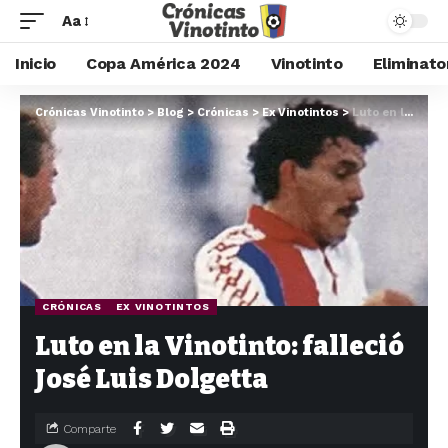
Aa
Inicio
Copa América 2024
Vinotinto
Eliminato
Crónicas Vinotinto
>
Blog
>
Crónicas
>
Ex Vinotintos
>
Luto en la Vinotinto: falleció José Luis Dolgetta
CRÓNICAS
EX VINOTINTOS
Luto en la Vinotinto: falleció
José Luis Dolgetta
Comparte