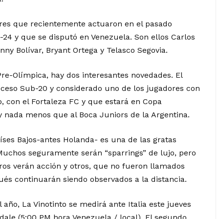
dores que recientemente actuaron en el pasado
-24 y que se disputó en Venezuela. Son ellos Carlos
nny Bolívar, Bryant Ortega y Telasco Segovia.
re-Olímpica, hay dos interesantes novedades. El
oceso Sub-20 y considerado uno de los jugadores con
o, con el Fortaleza FC y que estará en Copa
nada menos que al Boca Juniors de la Argentina.
íses Bajos-antes Holanda- es una de las gratas
 Muchos seguramente serán “sparrings” de lujo, pero
ros verán acción y otros, que no fueron llamados
és continuarán siendo observados a la distancia.
año, La Vinotinto se medirá ante Italia este jueves
ale (5:00 PM hora Venezuela / local). El segundo