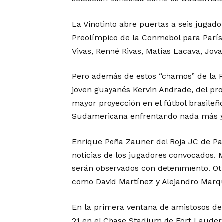
La Vinotinto abre puertas a seis juga
Preolímpico de la Conmebol para París
Vivas, Renné Rivas, Matías Lacava, Jova
Pero además de estos “chamos” de la P
joven guayanés Kervin Andrade, del pr
mayor proyección en el fútbol brasileñ
Sudamericana enfrentando nada más y 
Enrique Peña Zauner del Roja JC de Pa
noticias de los jugadores convocados.
serán observados con detenimiento. Ot
como David Martínez y Alejandro Marqu
En la primera ventana de amistosos del 
21 en el Chase Stadium de Fort Lauderd