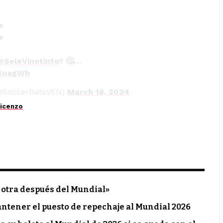
e
e
@SeleVinotinto
? 🤔…
V4uagWb
(@SoccerDataVEN)
March 18, 2024
Vicenzo
 otra después del Mundial»
antener el puesto de repechaje al Mundial 2026