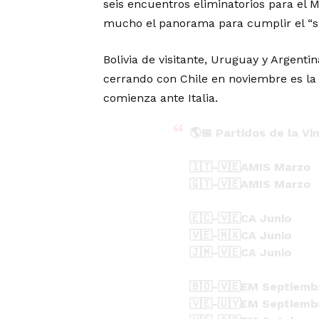
seis encuentros eliminatorios para el M
mucho el panorama para cumplir el “su
Bolivia de visitante, Uruguay y Argentin
cerrando con Chile en noviembre es la 
comienza ante Italia.
🌎📅 Partidos de la Vi
🇮🇹-🇻🇪AMIS Marzo
🇬🇹-🇻🇪AMIS Marzo
🇪🇨-🇻🇪CA Junio
🇻🇪-🇲🇽CA Junio
🇯🇲-🇻🇪CA Junio
🇧🇴-🇻🇪EM Septiemb
🇻🇪-🇺🇾EM Septiemb