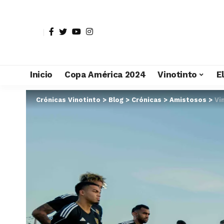
Inicio
Copa América 2024
Vinotinto
E
Crónicas Vinotinto
>
Blog
>
Crónicas
>
Amistosos
>
Vi