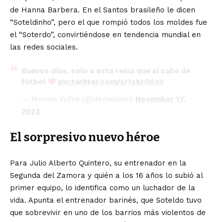
de Hanna Barbera. En el Santos brasileño le dicen
“Soteldinho”, pero el que rompió todos los moldes fue
el “Soterdo”, convirtiéndose en tendencia mundial en
las redes sociales.
Buenos días, solo a esta reina que si sabe de
fútbol
pic.twitter.com/sr1sKrO0ov
— Memes FutVe (@MemesVen)
November 17,
2023
El sorpresivo nuevo héroe
Para Julio Alberto Quintero, su entrenador en la
Segunda del Zamora y quién a los 16 años lo subió al
primer equipo, lo identifica como un luchador de la
vida. Apunta el entrenador barinés, que Soteldo tuvo
que sobrevivir en uno de los barrios más violentos de