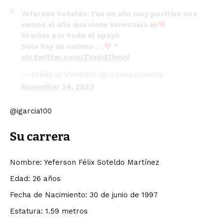
Yeferson Soteldo: Fue un año muy positivo nos
vemos el año que viene Venezuela
Gracias por todo el apoyo
Solo hay un camino
"
pic.twitter.com/ZVe8dZknvV
— Crónicas Vinotinto (@cronicasvinotin)
November 24, 2023
@igarcia100
Su carrera
Nombre: Yeferson Félix Soteldo Martínez
Edad: 26 años
Fecha de Nacimiento: 30 de junio de 1997
Estatura: 1.59 metros