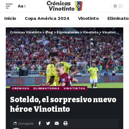
Aa
Inicio
Copa América 2024
Vinotinto
Eliminato
Crónicas Vinotinto
>
Blog
>
Eliminatorias
>
Vinotinto
>
Vinotintos
>
Sot
CRÓNICAS
ELIMINATORIAS
VINOTINTOS
Soteldo, el sorpresivo nuevo
héroe Vinotinto
Comparte