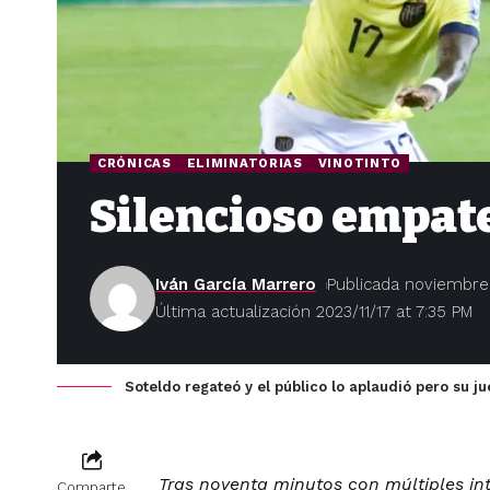
CRÓNICAS
ELIMINATORIAS
VINOTINTO
Silencioso empat
Iván García Marrero
Publicada noviembre 
Última actualización 2023/11/17 at 7:35 PM
Soteldo regateó y el público lo aplaudió pero su j
Tras noventa minutos con múltiples in
Comparte