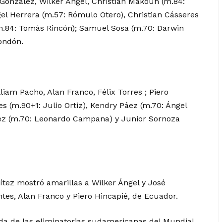
González, Wilker Ángel, Christian Makoun (m.84:
gel Herrera (m.57: Rómulo Otero), Christian Cásseres
(m.84: Tomás Rincón); Samuel Sosa (m.70: Darwin
ondón.
am Pacho, Alan Franco, Félix Torres ; Piero
s (m.90+1: Julio Ortiz), Kendry Páez (m.70: Ángel
uez (m.70: Leonardo Campana) y Junior Sornoza
tez mostró amarillas a Wilker Ángel y José
ntes, Alan Franco y Piero Hincapié, de Ecuador.
ada de las eliminatorias sudamericanas del Mundial