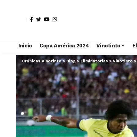
Inicio
Copa América 2024
Vinotinto
E
Crónicas Vinotinto
>
Blog
>
Eliminatorias
>
Vinotinto