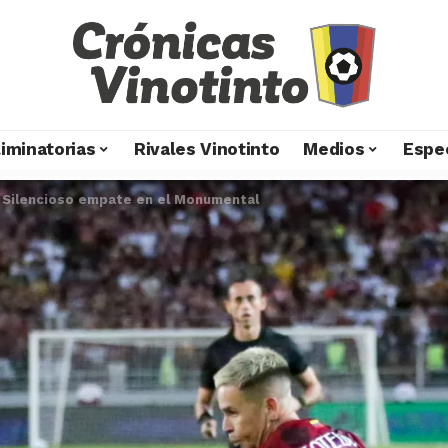
liminatorias
Rivales Vinotinto
Medios
Espe
>
Silencioso empate en el Monumental