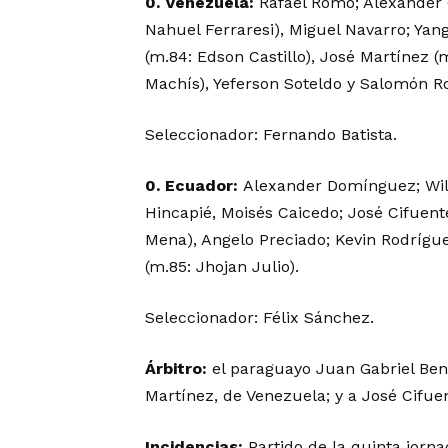
0. Venezuela:
Rafael Romo; Alexander 
Nahuel Ferraresi), Miguel Navarro; Yan
(m.84: Edson Castillo), José Martínez 
Machís), Yeferson Soteldo y Salomón R
Seleccionador: Fernando Batista.
0. Ecuador:
Alexander Domínguez; Willi
Hincapié, Moisés Caicedo; José Cifuente
Mena), Angelo Preciado; Kevin Rodríg
(m.85: Jhojan Julio).
Seleccionador: Félix Sánchez.
Árbitro:
el paraguayo Juan Gabriel Bení
Martínez, de Venezuela; y a José Cifue
Incidencias:
Partido de la quinta jorn