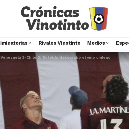
liminatorias
Rivales Vinotinto
Medios
Espe
>
Venezuela 3-Chile 0: Soteldo descorchó el vino chileno