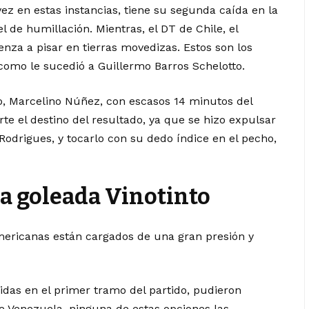
z en estas instancias, tiene su segunda caída en la
el de humillación. Mientras, el DT de Chile, el
nza a pisar en tierras movedizas. Estos son los
omo le sucedió a Guillermo Barros Schelotto.
o, Marcelino Núñez, con escasos 14 minutos del
e el destino del resultado, ya que se hizo expulsar
o Rodrigues, y tocarlo con su dedo índice en el pecho,
la goleada Vinotinto
americanas están cargados de una gran presión y
uidas en el primer tramo del partido, pudieron
de Venezuela, ninguna de estas opciones las