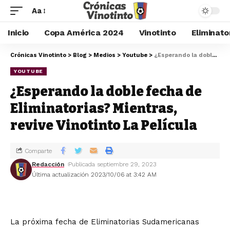
Aa
Inicio
Copa América 2024
Vinotinto
Eliminato
Crónicas Vinotinto
>
Blog
>
Medios
>
Youtube
>
¿Esperando la doble fecha de Eliminatorias? Mientras, revive Vinotinto La Película
YOUTUBE
¿Esperando la doble fecha de
Eliminatorias? Mientras,
revive Vinotinto La Película
Comparte
Redacción
Publicada septiembre 29, 2023
Última actualización 2023/10/06 at 3:42 AM
La próxima fecha de Eliminatorias Sudamericanas