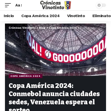
Aa
Inicio
Copa América 2024
Vinotinto
Eliminato
Crónicas Vinotinto
>
Blog
>
Copa América 2024
>
Copa América 2024: Conmebol anuncia ciudades sedes, Venezuela espera el sorteo
COPA AMÉRICA 2024
Copa América 2024:
Conmebol anuncia ciudades
sedes, Venezuela espera el
sorteo