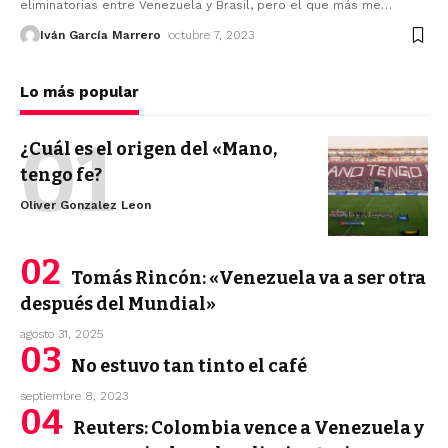
eliminatorias entre Venezuela y Brasil, pero el que más me
…
Iván García Marrero
octubre 7, 2023
Lo más popular
¿Cuál es el origen del «Mano,
tengo fe?
Oliver Gonzalez Leon
Tomás Rincón: «Venezuela va a ser otra
después del Mundial»
agosto 31, 2025
No estuvo tan tinto el café
septiembre 8, 2023
Reuters: Colombia vence a Venezuela y