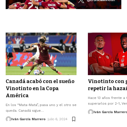
Canadá acabó con el sueño
Vinotinto con 
Vinotinto en la Copa
repetir la haza
América
Hace 13 años frente a C
superarlos por 2-1, V
En los “Mata-Mata”, pasa uno y el otro se
queda. Canadá sigue
…
Iván García Marrer
Iván García Marrero
julio 6, 2024