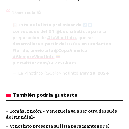
𝐓𝐨𝐦𝐞𝐧 𝐧𝐨𝐭𝐚 ✍️
Esta es la lista preliminar de
convocados del DT
@bochabatista
para la
preparación de
#LaVinotinto
, que se
desarrollará a partir del 07/06 en Bradenton,
Florida, previo a la
@CopaAmerica
.
#SiempreVinotinto
pic.twitter.com/G8Zz2GkKx2
— La Vinotinto (@SeleVinotinto)
May 28, 2024
También podría gustarte
Tomás Rincón: «Venezuela va a ser otra después
del Mundial»
Vinotinto presenta su lista para mantener el