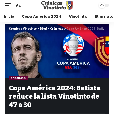
Aa
Inicio
Copa América 2024
Vinotinto
Eliminato
Crónicas Vinotinto
>
Blog
>
Crónicas
>
Copa América 2024: Batista reduce la lista Vinotinto de 47 a 30
CRÓNICAS
Copa América 2024: Batista
reduce la lista Vinotinto de
47 a 30