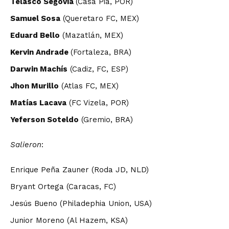
Telasco Segovia
(Casa Pia, POR)
Samuel Sosa
(Queretaro FC, MEX)
Eduard Bello
(Mazatlán, MEX)
Kervin Andrade
(Fortaleza, BRA)
Darwin Machís
(Cadiz, FC, ESP)
Jhon Murillo
(Atlas FC, MEX)
Matías Lacava
(FC Vizela, POR)
Yeferson Soteldo
(Gremio, BRA)
Salieron
:
Enrique Peña Zauner (Roda JD, NLD)
Bryant Ortega (Caracas, FC)
Jesús Bueno (Philadephia Union, USA)
Junior Moreno (Al Hazem, KSA)