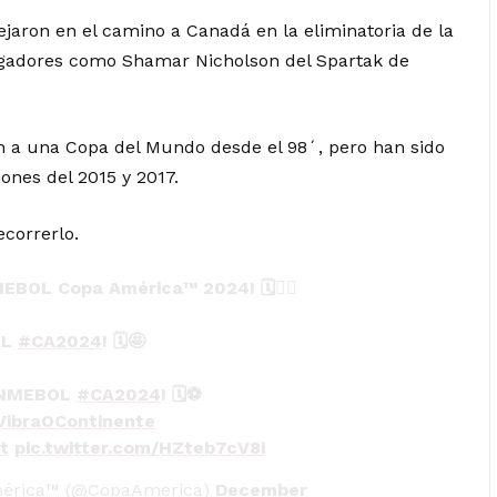
ejaron en el camino a Canadá en la eliminatoria de la
jugadores como Shamar Nicholson del Spartak de
n a una Copa del Mundo desde el 98´, pero han sido
iones del 2015 y 2017.
ecorrerlo.
MEBOL Copa América™️ 2024! 🗓️✍🏼
OL
#CA2024
! 🗓️🤩
CONMEBOL
#CA2024
! 🗓️⚽
VibraOContinente
t
pic.twitter.com/HZteb7cV8i
rica™️ (@CopaAmerica)
December