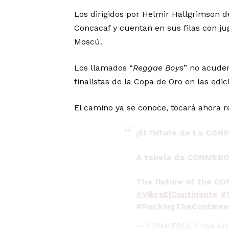
Los dirigidos por Helmir Hallgrimson d
Concacaf y cuentan en sus filas con 
Moscú.
Los llamados “
Reggae Boys
” no acude
finalistas de la Copa de Oro en las edic
El camino ya se conoce, tocará ahora r
¡El fixture de La CON
A tabela da CONMEB
The fixture of the 
#VibraElContinente
#
#RockingTheContinen
— CONMEBOL Copa Amé