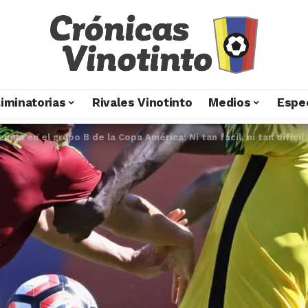
liminatorias
Rivales Vinotinto
Medios
Espe
uela en el grupo B de la Copa América: Ni tan fácil, ni tan difícil