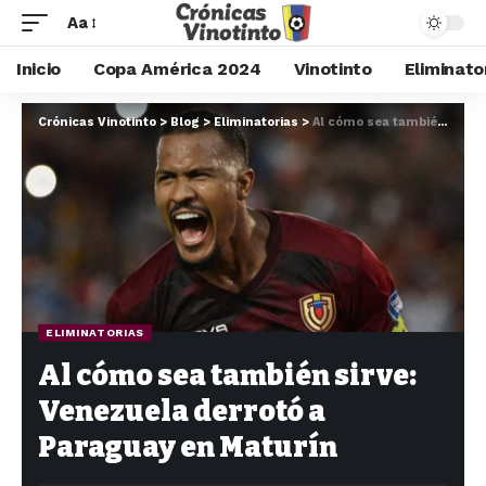
Aa
Inicio
Copa América 2024
Vinotinto
Eliminato
Crónicas Vinotinto
>
Blog
>
Eliminatorias
>
Al cómo sea también sirve: Venezuela derrotó a Paraguay en Maturín
ELIMINATORIAS
Al cómo sea también sirve:
Venezuela derrotó a
Paraguay en Maturín