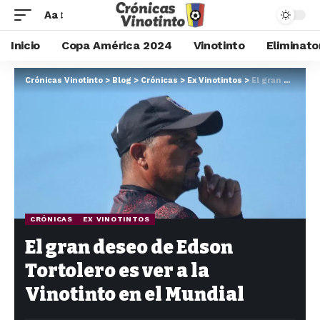
Aa
Inicio
Copa América 2024
Vinotinto
Eliminato
Crónicas Vinotinto
>
Blog
>
Crónicas
>
Ex Vinotintos
>
El gran deseo de Edson Tortolero es ver a la Vinotinto en el Mundial
CRÓNICAS
EX VINOTINTOS
El gran deseo de Edson
Tortolero es ver a la
Vinotinto en el Mundial